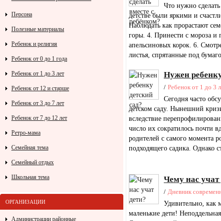
Что нужно сделать
Персона
детстве были яркими и счастл
Наблюдать как прорастают семе
Полезные материалы
горы. 4. Принести с мороза и 
Ребенок и религия
апельсиновых корок. 6. Смотр
листья, спрятанные под бумагой
Ребенок от 0 до 1 года
Ребенок от 1 до 3 лет
Нужен ребенку
/
Ребенок от 1 до 3 
Ребенок от 12 и старше
Сегодня часто обс
Ребенок от 3 до 7 лет
детском саду. Нынешний кризис
Ребенок от 7 до 12 лет
вследствие перепрофилировани
число их сократилось почти вд
Ретро-мама
родителей с самого момента 
Семейная тема
подходящего садика. Однако сто
Семейный отдых
Школьная тема
Чему нас учат
/
Дневник современ
ОРГАНИЗАЦИИ
Удивительно, как 
маленькие дети! Неподдельная
Администрации районные