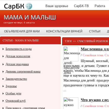
Ваше здоровье
СарБК-ТВ
Работа
МАМА И МАЛЫШ
сегодня четверг, 6 августа
ОБЪЯВЛЕНИЯ ДЛЯ МАМ
КОНСУЛЬТАЦИИ ВРАЧЕЙ
СТАТЬИ
Д
СТАТЬИ - МАМА И МАЛЫШ
ТЭГИ
>>
СЧАСТЛИВЫЙ РЕБЕНОК
Масленица для
Беременность и роды
/
Семейная тема. Ст
Детская психология
Шумный, веселый,
Детские праздники
взрослыми, и детьми. Гуляют 
важно, чтобы Масленица для д
Дневник современной мамы
еще и научила их чему-то. Ка
Законодательство
Масленица для детей: праздну
праздничное гулянье в городс
Здоровье
...
Особые дети
Что нужно сде
Отцовский клуб
/
Семейная тема. Ст
Папа мама я - спортивная семья