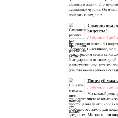
сильных в жизни. Это трудный
смешанные чувства. Он очень 
поиграть с ним, но в ...
Самооценка ре
акценты?
/
Ребенок от 3 до 7 
Все родители хотели бы видеть
Здорового, Счастливого, но и
редко говорим своим детям сл
благодарности от своих детей
и самоуважением, хотя эти по
(самоуважение) ребенка склады
Поцелуй мамы 
/
Ребенок от 3 до 7 
Мы каждый день це
становится чисто автоматичес
просто целовали его, но и вк
Особенно это важно для поцел
среди всех. Мы знаем, что по