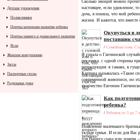
Сколько эмоций можно прочитат
настоящее, если удивление, т
Детские учреждения
дочь, я поняла, что мой ребе
Поликлиники
жизни. И кажется, что вместе с
Центры коррекции развития ребенка
Окунуться в де
Центры раннего и дошкольного развития
поставщик сч
Ясли
/
Семейная тема. Ст
Я узнала о Гапчинской случа
Женские консультации
рекламка: с одной стороны при
Загсы
репродукция: в гамаке, в гуще
Картина называлась «Такие сн
Паспортные столы
современной живописи, но эта
Родильные дома
творчество Евгении Гапчинско
Как подготови
ребенка?
/
Ребенок от 3 до 7 
10557
Появление маленького братик
укладе семьи. И если для Вас 
для Вашего сына или дочери –