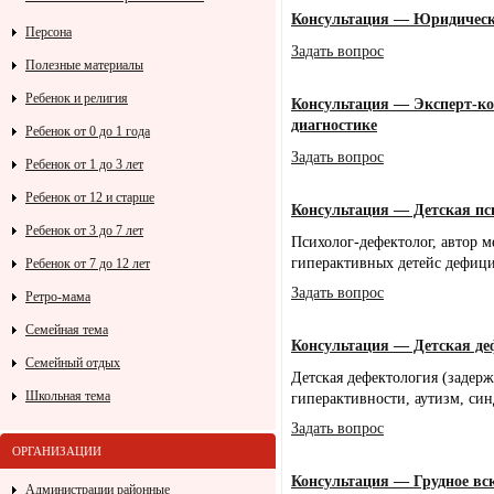
Консультация — Юридическа
Персона
Задать вопрос
Полезные материалы
Ребенок и религия
Консультация — Эксперт-ко
диагностике
Ребенок от 0 до 1 года
Задать вопрос
Ребенок от 1 до 3 лет
Ребенок от 12 и старше
Консультация — Детская пс
Ребенок от 3 до 7 лет
Психолог-дефектолог, автор 
гиперактивных детейс дефици
Ребенок от 7 до 12 лет
Задать вопрос
Ретро-мама
Семейная тема
Консультация — Детская де
Семейный отдых
Детская дефектология (задерж
Школьная тема
гиперактивности, аутизм, син
Задать вопрос
ОРГАНИЗАЦИИ
Консультация — Грудное в
Администрации районные