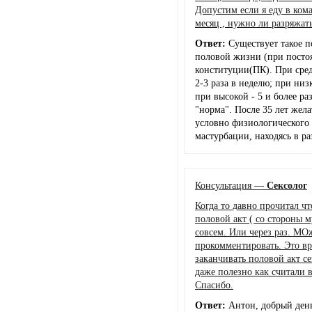
Допустим если я еду в ком
месяц , нужно ли разряжать
Ответ:
Существует такое п
половой жизни (при посто
конституции(ПК). При сред
2-3 раза в неделю; при низк
при высокой - 5 и более раз
"норма". После 35 лет жел
условно физиологического 
мастурбации, находясь в р
Консультация —
Сексолог
Когда то давно прочитал ч
половой акт ( со стороны 
совсем. Или через раз. МО
прокомментировать. Это в
заканчивать половой акт 
даже полезно как считали в
Спасибо.
Ответ:
Антон, добрый день.