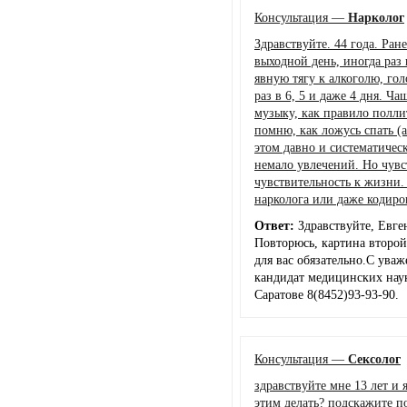
Консультация —
Нарколог
Здравствуйте. 44 года. Ран
выходной день, иногда раз 
явную тягу к алкоголю, гол
раз в 6, 5 и даже 4 дня. Ч
музыку, как правило полли
помню, как ложусь спать (а
этом давно и систематическ
немало увлечений. Но чувс
чувствительность к жизни.
нарколога или даже кодиро
Ответ:
Здравствуйте, Евге
Повторюсь, картина второй
для вас обязательно.С ува
кандидат медицинских наук,
Саратове 8(8452)93-93-90.
Консультация —
Сексолог
здравствуйте мне 13 лет и 
этим делать? подскажите п