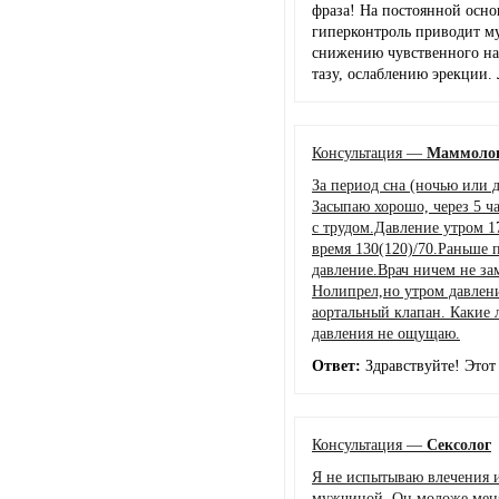
фраза! На постоянной осно
гиперконтроль приводит м
снижению чувственного на
тазу, ослаблению эрекции
Консультация —
Маммоло
За период сна (ночью или 
Засыпаю хорошо, через 5 ч
с трудом.Давление утром 17
время 130(120)/70.Раньше 
давление.Врач ничем не за
Нолипрел,но утром давлени
аортальный клапан. Какие
давления не ощущаю.
Ответ:
Здравствуйте! Этот
Консультация —
Сексолог
Я не испытываю влечения и
мужчиной. Он моложе меня,