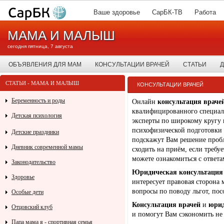
Ваше здоровье
СарБК-ТВ
Работа
МАМА И МАЛЫШ
сегодня пятница, 7 августа
ОБЪЯВЛЕНИЯ ДЛЯ МАМ
КОНСУЛЬТАЦИИ ВРАЧЕЙ
СТАТЬИ
Д
СТАТЬИ - МАМА И МАЛЫШ
КОНСУЛЬТАЦИИ ВРАЧЕЙ
Беременность и роды
Онлайн
консультация враче
квалифицированного специали
Детская психология
эксперты по широкому кругу 
психофизической подготовки 
Детские праздники
подскажут Вам решение пробл
Дневник современной мамы
сходить на приём, если требу
можете ознакомиться с ответа
Законодательство
Юридическая консультация
Здоровье
интересует правовая сторона 
вопросы по поводу льгот, пос
Особые дети
Консультация врачей
и
юрид
Отцовский клуб
и помогут Вам сэкономить не 
Папа мама я - спортивная семья