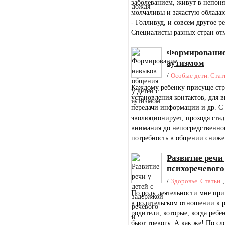
заболеванием, живут в непон
молчаливы и зачастую облада
- Голливуд, и совсем другое р
Специалисты разных стран отм
Формирование 
аутизмом
/
Особые дети. Стат
Каждому ребенку присуще стр
установления контактов, для 
передачи информации и др. С
эволюционирует, проходя стад
внимания до непосредственно
потребность в общении снижена
Развитие речи 
психоречевого
/
Здоровье. Статьи
По роду деятельности мне при
в родительском отношении к р
родители, которые, когда ребё
бьют тревогу. А как же! По с