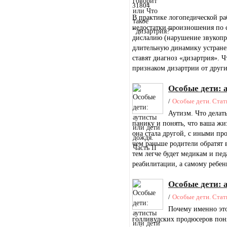
31804
В практике логопедической ра
недостатки произношения по
дислалию (нарушение звукоп
длительную динамику устранен
ставят диагноз «дизартрия». 
признаком дизартрии от друг
Особые дети: а
/
Особые дети. Стат
Аутизм. Что делать
панику и понять, что ваша жи
она стала другой, с иными про
чем раньше родители обратят 
тем легче будет медикам и пе
реабилитации, а самому ребенк
Особые дети: 
/
Особые дети. Стат
Почему именно это
голливудских продюсеров поня