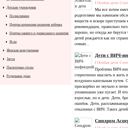
/
Особые дети. Стат
Детские учреждения
Мы все хотим имет
родителями мы начинаем обсле
Поликлиники
веществ и вскоре приступаем 
Центры коррекции развития ребенка
рекомендации, правильно пита
хорошо, но откуда же берутся 
Центры раннего и дошкольного развития
детей рождается как ни стран
Ясли
семьях...
Женские консультации
Дети с ВИЧ-и
Загсы
/
Особые дети. Стат
Паспортные столы
Проблема ВИЧ-инфе
стереотипно мыслить и жить п
Родильные дома
воздушно-капельным путем. О
прискорбно не звучало я личн
упоминание уже пугает. И что 
взрослые, но и дети. Дети, б
ошибок. Дети, расплачивающие
отказники с ВИЧ. Таких детей 
Синдром Аспе
/
Особые дети. Стат