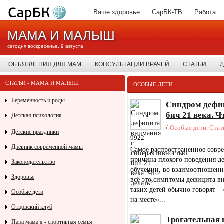
Ваше здоровье
СарБК-ТВ
Работа
МАМА И МАЛЫШ
сегодня воскресенье, 9 августа
ОБЪЯВЛЕНИЯ ДЛЯ МАМ
КОНСУЛЬТАЦИИ ВРАЧЕЙ
СТАТЬИ
Д
СТАТЬИ - МАМА И МАЛЫШ
ОСОБЫЕ ДЕТИ
Беременность и роды
Синдром дефи
бич 21 века. Ч
Детская психология
/
Особые дети. Стат
Детские праздники
9922
Дневник современной мамы
Самое распространенное совре
причина плохого поведения де
Законодательство
обучении, во взаимоотношени
Здоровье
всё это симптомы дефицита вн
таких детей обычно говорят – 
Особые дети
на месте»...
Отцовский клуб
Трогательная 
Папа мама я - спортивная семья