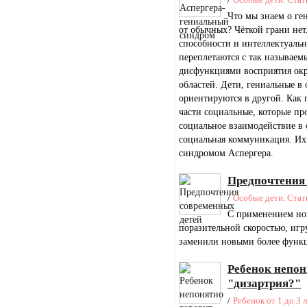
Что мы знаем о ге
от обычных? Чёткой грани нет
способности и интеллектуаль
переплетаются с так называе
дисфункциями восприятия ок
областей. Дети, гениальные в
ориентируются в другой. Как 
части социальные, которые про
социальное взаимодействие в 
социальная коммуникация. Их
синдромом Аспергера.
Предпочтения
/
Особые дети. Стат
С применением нов
поразительной скоростью, иг
заменили новыми более функц
Ребенок непон
"дизартрия?"
/
Ребенок от 1 до 3 