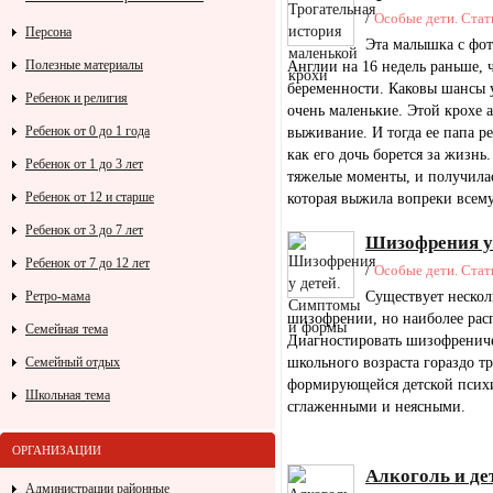
/
Особые дети. Стат
Персона
Эта малышка с фот
Полезные материалы
Англии на 16 недель раньше, ч
беременности. Каковы шансы у
Ребенок и религия
очень маленькие. Этой крохе 
Ребенок от 0 до 1 года
выживание. И тогда ее папа р
как его дочь борется за жизнь
Ребенок от 1 до 3 лет
тяжелые моменты, и получилас
Ребенок от 12 и старше
которая выжила вопреки всем
Ребенок от 3 до 7 лет
Шизофрения у
Ребенок от 7 до 12 лет
/
Особые дети. Стат
Существует нескол
Ретро-мама
шизофрении, но наиболее расп
Семейная тема
Диагностировать шизофрениче
школьного возраста гораздо тр
Семейный отдых
формирующейся детской псих
Школьная тема
сглаженными и неясными.
ОРГАНИЗАЦИИ
Алкоголь и де
Администрации районные