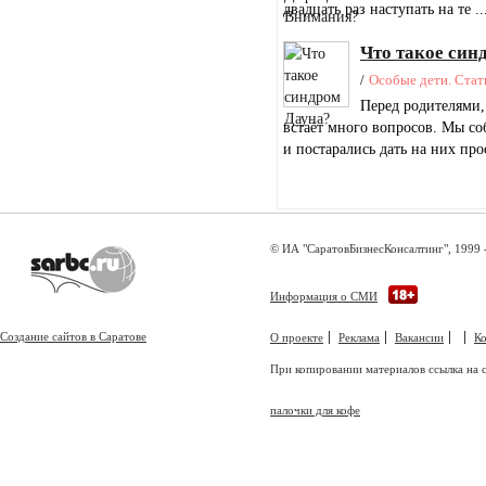
двадцать раз наступать на те ..
Что такое син
/
Особые дети. Стат
Перед родителями,
встаёт много вопросов. Мы со
и постарались дать на них про
© ИА "СаратовБизнесКонсалтинг", 1999 
Информация о СМИ
Создание сайтов в Саратове
О проекте
Реклама
Вакансии
К
При копировании материалов ссылка на с
палочки для кофе