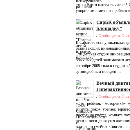
стихи Барто наизусть читает! 
упорно не замечают проблем в 
СарБК объявля
площадку"
/
Особые дети. Стат
В Саратове есть уникальная д
развивающих инновационных м
Это детская студия инновацио
обычных детей занимаются де
сентябре 2009 года в студии 
аутоподобным поведен ...
Вечный двигат
Гиперактивно
/
Особые дети. Стат
«Этот ребёнок - моторчик!»- 
минуты покоя: убегает, теряет
постоянно рвётся, комната пох
руки и ноги движутся автоном
плачет, то смеётся. Совсем не