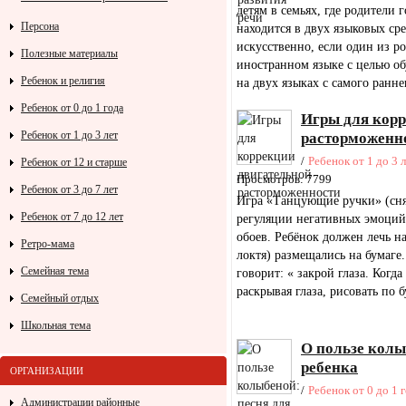
детям в семьях, где родители 
Персона
находится в двух языковых ср
искусственно, если один из р
Полезные материалы
иностранном языке с целью об
Ребенок и религия
на двух языках с самого раннег
Ребенок от 0 до 1 года
Игры для кор
Ребенок от 1 до 3 лет
расторможенн
/
Ребенок от 1 до 3 
Ребенок от 12 и старше
Просмотров: 7799
Ребенок от 3 до 7 лет
Игра «Танцующие ручки» (сня
Ребенок от 7 до 12 лет
регуляции негативных эмоций,
обоев. Ребёнок должен лечь на
Ретро-мама
локтя) размещались на бумаге.
Семейная тема
говорит: « закрой глаза. Когд
раскрывая глаза, рисовать по бу
Семейный отдых
Школьная тема
О пользе колы
ребенка
ОРГАНИЗАЦИИ
/
Ребенок от 0 до 1 
Администрации районные