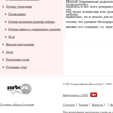
Многие современные родители 
обойтись и без этого вечерне
Детские учреждения
под звуки телевизора или гро
Поликлиники
правильно, но и опасно для пс
потому что громкие беспорядо
Центры коррекции развития ребенка
меняют его сознание, т.е. прос
Центры раннего и дошкольного развития
Ясли
Женские консультации
Загсы
Паспортные столы
Родильные дома
© ИА "СаратовБизнесКонсалтинг", 1999 
Информация о СМИ
Создание сайтов в Саратове
О проекте
Реклама
Вакансии
К
При копировании материалов ссылка на с