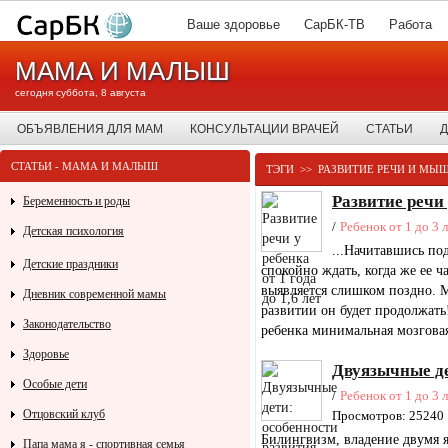
Ваше здоровье
СарБК-ТВ
Работа
МАМА И МАЛЫШ
сегодня суббота, 8 августа
ОБЪЯВЛЕНИЯ ДЛЯ МАМ
КОНСУЛЬТАЦИИ ВРАЧЕЙ
СТАТЬИ
Д
СТАТЬИ - МАМА И МАЛЫШ
ТЭГИ
>>
РАЗВИТИЕ РЕЧИ И МЫ
Развитие речи 
Беременность и роды
/
Ребенок от 1 до 3 
Детская психология
...Начитавшись по
Детские праздники
спокойно ждать, когда же ее ч
выявляется слишком поздно. М
Дневник современной мамы
развитии он будет продолжать!
Законодательство
ребенка минимальная мозгова
Здоровье
Двуязычные де
Особые дети
/
Ребенок от 1 до 3 
Отцовский клуб
Просмотров: 25240
Билингвизм, владение двумя 
Папа мама я - спортивная семья